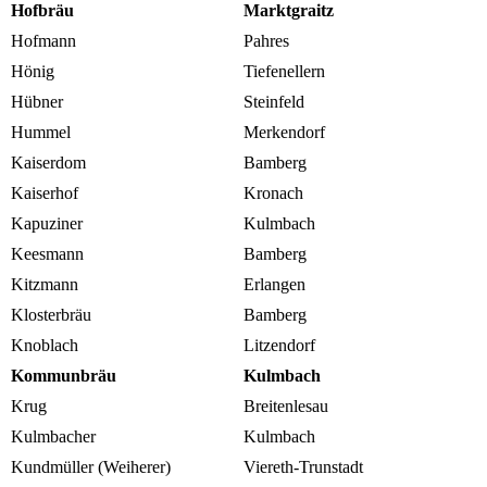
Hofbräu
Marktgraitz
Hofmann
Pahres
Hönig
Tiefenellern
Hübner
Steinfeld
Hummel
Merkendorf
Kaiserdom
Bamberg
Kaiserhof
Kronach
Kapuziner
Kulmbach
Keesmann
Bamberg
Kitzmann
Erlangen
Klosterbräu
Bamberg
Knoblach
Litzendorf
Kommunbräu
Kulmbach
Krug
Breitenlesau
Kulmbacher
Kulmbach
Kundmüller (Weiherer)
Viereth-Trunstadt