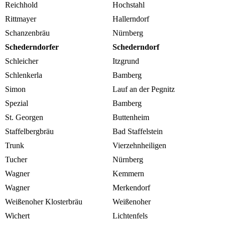
Reichhold
Hochstahl
Rittmayer
Hallerndorf
Schanzenbräu
Nürnberg
Schederndorfer
Schederndorf
Schleicher
Itzgrund
Schlenkerla
Bamberg
Simon
Lauf an der Pegnitz
Spezial
Bamberg
St. Georgen
Buttenheim
Staffelbergbräu
Bad Staffelstein
Trunk
Vierzehnheiligen
Tucher
Nürnberg
Wagner
Kemmern
Wagner
Merkendorf
Weißenoher Klosterbräu
Weißenoher
Wichert
Lichtenfels