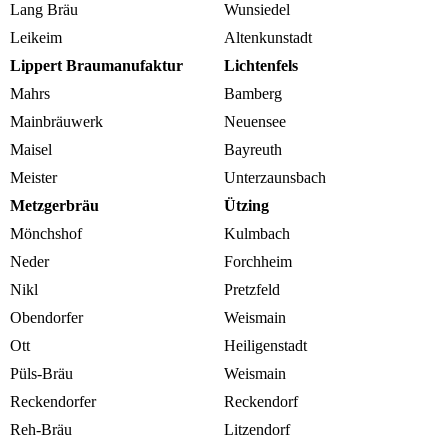
Lang Bräu
Wunsiedel
Leikeim
Altenkunstadt
Lippert Braumanufaktur
Lichtenfels
Mahrs
Bamberg
Mainbräuwerk
Neuensee
Maisel
Bayreuth
Meister
Unterzaunsbach
Metzgerbräu
Ützing
Mönchshof
Kulmbach
Neder
Forchheim
Nikl
Pretzfeld
Obendorfer
Weismain
Ott
Heiligenstadt
Püls-Bräu
Weismain
Reckendorfer
Reckendorf
Reh-Bräu
Litzendorf