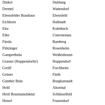
Dinkel
Stublang
Dremel
Wattendorf
Ebensfelder Brauhaus
Ebensfeld
Eichhorn
Hallstadt
Eku
Kulmbach
Eller
Untersiemau
Fässla
Bamberg
Flötzinger
Rosenheim
Gampertbräu
Weißenbrunn
Grasser (Huppendorfer)
Huppendorf
Greiff
Forchheim
Grüner
Fürth
Günther Bräu
Burgkunstadt
Held
Ahorntal
Hertl Braumanufaktur
Schlüsselfeld
Hetzel
Frauendorf