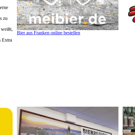
lerne
s zu
 weißt,
Bier aus Franken online bestellen
 Extra