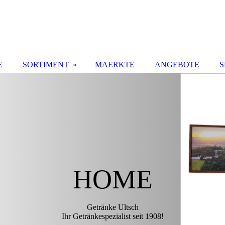
E
SORTIMENT
MAERKTE
ANGEBOTE
S
HOME
Getränke Ultsch
Ihr Getränkespezialist seit 1908!