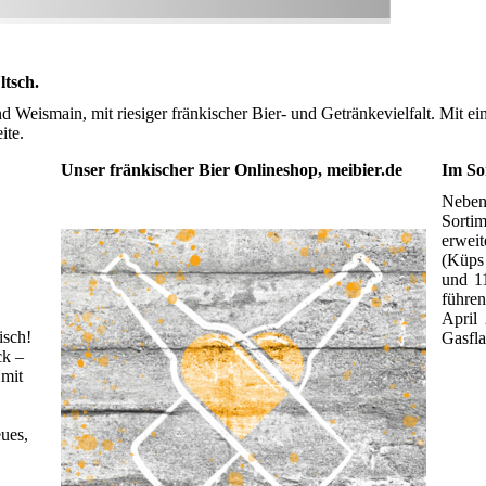
tsch.
 Weismain, mit riesiger fränkischer Bier- und Getränkevielfalt. Mit ei
ite.
Unser fränkischer Bier Onlineshop, meibier.de
Im So
Neben
Sort
erwei
(Küps
und 1
führen
April
isch!
Gasfla
ck –
 mit
eues,